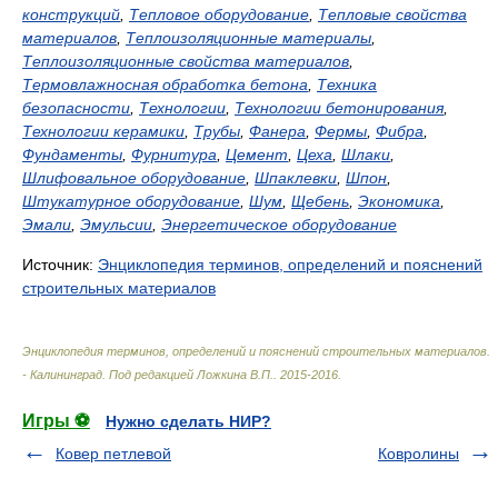
конструкций
,
Тепловое оборудование
,
Тепловые свойства
материалов
,
Теплоизоляционные материалы
,
Теплоизоляционные свойства материалов
,
Термовлажносная обработка бетона
,
Техника
безопасности
,
Технологии
,
Технологии бетонирования
,
Технологии керамики
,
Трубы
,
Фанера
,
Фермы
,
Фибра
,
Фундаменты
,
Фурнитура
,
Цемент
,
Цеха
,
Шлаки
,
Шлифовальное оборудование
,
Шпаклевки
,
Шпон
,
Штукатурное оборудование
,
Шум
,
Щебень
,
Экономика
,
Эмали
,
Эмульсии
,
Энергетическое оборудование
Источник:
Энциклопедия терминов, определений и пояснений
строительных материалов
Энциклопедия терминов, определений и пояснений строительных материалов.
- Калининград
.
Под редакцией Ложкина В.П.
.
2015-2016
.
Игры ⚽
Нужно сделать НИР?
Ковер петлевой
Ковролины