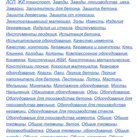
ДСП
,
ЖД транспорт
,
Заводы
,
Заводы, производства, цеха
,
Замазки
,
Заполнители для бетона
,
Защита бетона
,
Защита древесины
,
Защита от коррозии
,
Звукопоглащающий материал
,
Золы
,
Известь
,
Изделия
деревянные
,
Изделия из стекла
,
Инструменты
,
Инструменты геодезия
,
Испытания бетона
,
Испытательное оборудование
,
Качество цемента
,
Качество, контроль
,
Керамика
,
Керамика и огнеупоры
,
Клеи
,
Клинкер
,
Колодцы
,
Колонны
,
Компрессорное оборудование
,
Конвеера
,
Конструкции ЖБИ
,
Конструкции металлические
,
Конструкции прочие
,
Коррозия материалов
,
Крановое
оборудование
,
Краски
,
Лаки
,
Легкие бетоны
,
Легкие
наполнители для бетона
,
Лестницы
,
Лотки
,
Мастики
,
Мельницы
,
Минералы
,
Монтажное оборудование
,
Мосты
,
Напыления
,
Обжиговое оборудование
,
Обои
,
Оборудование
,
Оборудование для производства бетона
,
Оборудование для
производства вяжущие
,
Оборудование для производства
керамики
,
Оборудование для производства стекла
,
Оборудование для производства цемента
,
Общие
,
Общие
термины
,
Общие термины, бетон
,
Общие термины,
деревообработка
,
Общие термины, оборудование
,
Общие,
заводы
,
Общие, заполнители
,
Общие, качество
,
Общие,