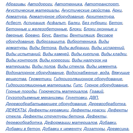
Абразивы
,
Автодороги
,
Автотехника
,
Автотранспорт
,
Акустические материалы
,
Акустические свойства
,
Арки
,
Арматура
,
Арматурное оборудование
,
Архитектура
,
Асбест
,
Аспирация
,
Асфальт
,
Балки
,
Без рубрики
,
Бетон
,
Бетонные и железобетонные
,
Блоки
,
Блоки оконные и
дверные
,
Бревно
,
Брус
,
Ванты
,
Вентиляция
,
Весовое
оборудование
,
Виброзащита
,
Вибротехника
,
Виды
арматуры
,
Виды бетона
,
Виды вибрации
,
Виды испарений
,
Виды испытаний
,
Виды камней
,
Виды кирпича
,
Виды кладки
,
Виды контроля
,
Виды коррозии
,
Виды нагрузок на
материалы
,
Виды полов
,
Виды стекла
,
Виды цемента
,
Водонапорное оборудование
,
Водоснабжение, вода
,
Вяжущие
вещества
,
Герметики
,
Гидроизоляционное оборудование
,
Гидроизоляционные материалы
,
Гипс
,
Горное оборудование
,
Горные породы
,
Горючесть материалов
,
Гравий
,
Грузоподъемные механизмы
,
Грунтовки
,
ДВП
,
Деревообрабатывающее оборудование
,
Деревообработка
,
ДЕФЕКТЫ
,
Дефекты керамики
,
Дефекты краски
,
Дефекты
стекла
,
Дефекты структуры бетона
,
Дефекты,
деревообработка
,
Деформации материалов
,
Добавки
,
Добавки в бетон
,
Добавки к цементу
,
Дозаторы
,
Древесина
,