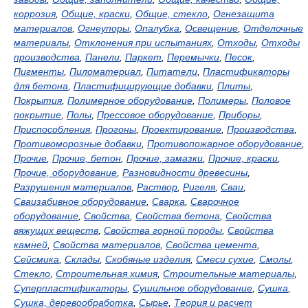
коррозия
,
Общие, краски
,
Общие, стекло
,
Огнезащита
материалов
,
Огнеупоры
,
Опалубка
,
Освещение
,
Отделочные
материалы
,
Отклонения при испытаниях
,
Отходы
,
Отходы
производства
,
Панели
,
Паркет
,
Перемычки
,
Песок
,
Пигменты
,
Пиломатериал
,
Питатели
,
Пластификаторы
для бетона
,
Пластифицирующие добавки
,
Плиты
,
Покрытия
,
Полимерное оборудование
,
Полимеры
,
Половое
покрытие
,
Полы
,
Прессовое оборудование
,
Приборы
,
Приспособления
,
Прогоны
,
Проектирование
,
Производства
,
Противоморозные добавки
,
Противопожарное оборудование
,
Прочие
,
Прочие, бетон
,
Прочие, замазки
,
Прочие, краски
,
Прочие, оборудование
,
Разновидности древесины
,
Разрушения материалов
,
Раствор
,
Ригеля
,
Сваи
,
Сваизабивное оборудование
,
Сварка
,
Сварочное
оборудование
,
Свойства
,
Свойства бетона
,
Свойства
вяжущих веществ
,
Свойства горной породы
,
Свойства
камней
,
Свойства материалов
,
Свойства цемента
,
Сейсмика
,
Склады
,
Скобяные изделия
,
Смеси сухие
,
Смолы
,
Стекло
,
Строительная химия
,
Строительные материалы
,
Суперпластификаторы
,
Сушильное оборудование
,
Сушка
,
Сушка, деревообработка
,
Сырье
,
Теория и расчет